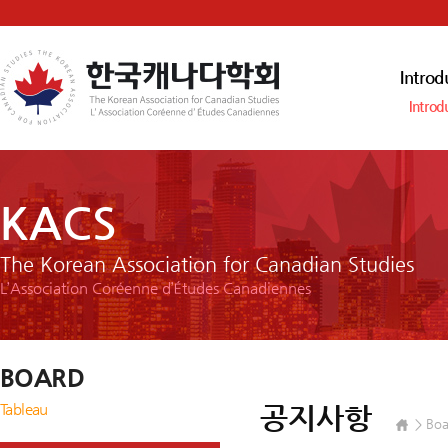
Introd
Introd
KACS
The Korean Association for Canadian Studies
L’Association Coréenne d’Études Canadiennes
BOARD
Tableau
공지사항
Boa