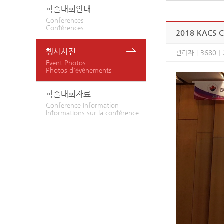
학술대회안내
Conferences
Conférences
2018 KACS C
행사사진
관리자
|
3680
|
Event Photos
Photos d'événements
학술대회자료
Conference Information
Informations sur la conférence