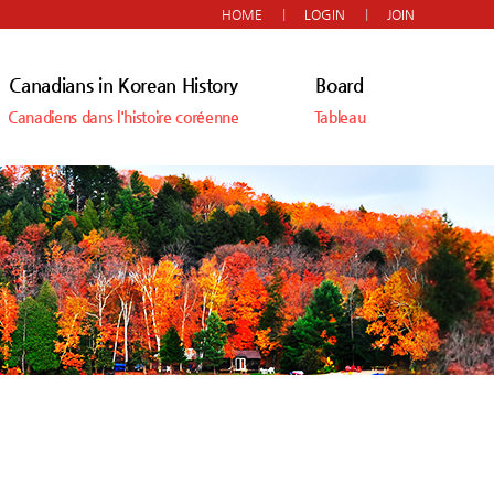
HOME
LOGIN
JOIN
Canadians in Korean History
Board
Canadiens dans l'histoire coréenne
Tableau